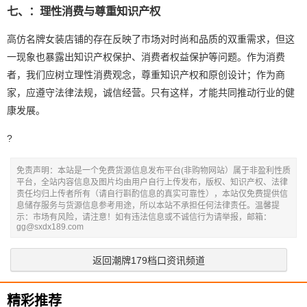
七、：理性消费与尊重知识产权
高仿名牌女装店铺的存在反映了市场对时尚和品质的双重需求，但这
一现象也暴露出知识产权保护、消费者权益保护等问题。作为消费
者，我们应树立理性消费观念，尊重知识产权和原创设计；作为商
家，应遵守法律法规，诚信经营。只有这样，才能共同推动行业的健
康发展。
?
免责声明：本站是一个免费货源信息发布平台(非购物网站）属于非盈利性质
平台，全站内容信息及图片均由用户自行上传发布，版权、知识产权、法律
责任均归上传者所有（请自行斟酌信息的真实可靠性），本站仅免费提供信
息储存服务与货源信息参考用途，所以本站不承担任何法律责任。温馨提
示：市场有风险，请注意！如有违法信息或不诚信行为请举报，邮箱：
gg@sxdx189.com
返回潮牌179档口资讯频道
精彩推荐