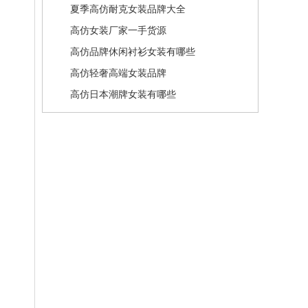
夏季高仿耐克女装品牌大全
高仿女装厂家一手货源
高仿品牌休闲衬衫女装有哪些
高仿轻奢高端女装品牌
高仿日本潮牌女装有哪些