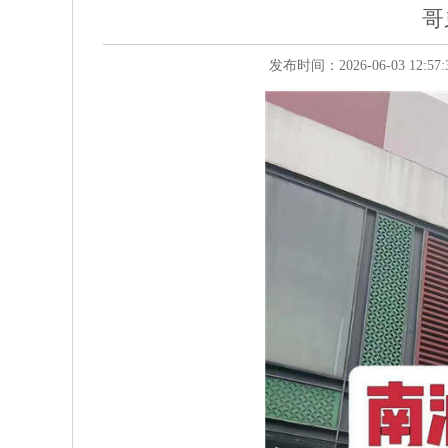
哥
发布时间：2026-06-03 12: