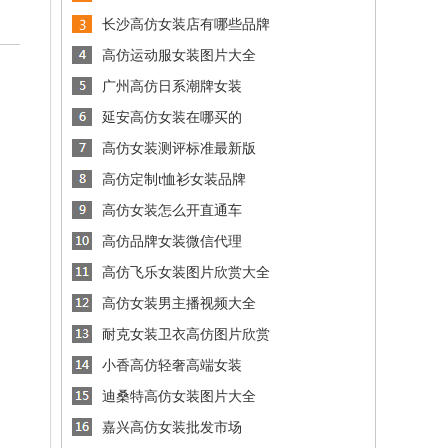
长沙高仿女装店有哪些品牌
高仿运动服女装图片大全
广州高仿日系潮牌女装
延安高仿女装在哪买的
高仿女装测评标准最新版
高仿定制t恤衫女装品牌
高仿女装怎么开直通车
高仿品牌女装微信代理
高仿飞乐女装图片欣赏大全
高仿女装男主播视频大全
耐克女装卫衣高仿图片欣赏
小香高仿轻奢高端女装
迪桑特高仿女装图片大全
嘉兴高仿女装批发市场