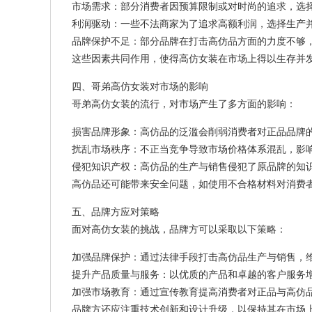
市场需求：部分消费者因预算限制或对时尚的追求，选
利润驱动：一些不法商家为了追求高额利润，选择生产
品牌保护不足：部分品牌在打击高仿品方面的力度不够
这些因素共同作用，使得高仿女装在市场上得以生存并
四、哥弟高仿女装对市场的影响
哥弟高仿女装的流行，对市场产生了多方面的影响：
损害品牌形象：高仿品的泛滥会削弱消费者对正品品牌
扰乱市场秩序：不正当竞争导致市场价格体系混乱，影
侵犯知识产权：高仿品的生产与销售侵犯了原品牌的知
高仿品还可能带来安全问题，如使用不合格材料对消费
五、品牌方应对策略
面对高仿女装的挑战，品牌方可以采取以下策略：
加强品牌保护：通过法律手段打击高仿品生产与销售，
提升产品质量与服务：以优质的产品和卓越的客户服务
加强市场教育：通过宣传教育提高消费者对正品与高仿
品牌方还应注重技术创新和设计升级，以保持其在市场