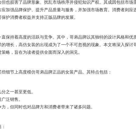
力但也损害了品牌形象、扰乱市场秩序并侵犯知识产权。其成因包括市场
方应加强品牌保护、提升产品质量与服务，并加强市场教育。消费者则应
可保护消费者权益并支持正版品牌的发展。
一直保持着高度的活跃与竞争。其中，哥弟品牌以其独特的设计风格和优
求的增长，高仿女装的出现成为了一个不可忽视的现象。本文将深入探讨
对策略，旨在为读者提供全面而深入的洞见。
某些细节上高度模仿哥弟品牌正品的女装产品。其特点包括：
。
几分之一甚至更低。
道广泛销售。
争力，但同时也对品牌方和消费者带来了诸多问题。
括：