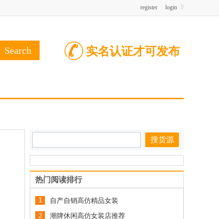
register
login
实名认证才可发布
热门阅读排行
自产自销高仿精品女装
潮牌休闲高仿女装店推荐