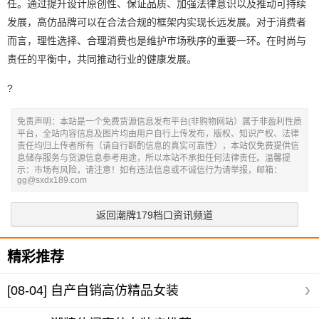
任。通过提升设计原创性、保证品质、加强法律意识以及推动可持续
发展，高仿品牌可以在合法合规的框架内实现长远发展。对于消费者
而言，理性选择、合理消费也是维护市场秩序的重要一环。在时尚与
责任的平衡中，共同推动行业的健康发展。
?
免责声明：本站是一个免费货源信息发布平台(非购物网站）属于非盈利性质
平台，全站内容信息及图片均由用户自行上传发布，版权、知识产权、法律
责任均归上传者所有（请自行斟酌信息的真实可靠性），本站仅免费提供信
息储存服务与货源信息参考用途，所以本站不承担任何法律责任。温馨提
示：市场有风险，请注意！如有违法信息或不诚信行为请举报，邮箱：
gg@sxdx189.com
返回潮牌179档口资讯频道
精彩推荐
[08-04]
自产自销高仿精品女装