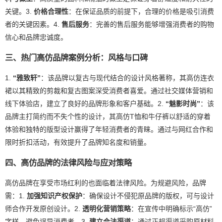
关键。3.
价格合理性
：在保证品质的前提下，合理的价格是吸引消费
者的关键因素。4.
售后服务
：完善的售后服务能够增强消费者的购物
信心和品牌忠诚度。
三、热门高仿品牌案例分析：风格与口碑
1.
“雅致轩”
：该品牌以复古与现代结合的设计风格著称，其高仿连衣
裙以其精致的剪裁和复古图案深受消费者喜爱。通过社交媒体营销和
线下体验店，建立了良好的品牌形象和客户基础。2.
“魅影时尚”
：该
品牌主打简约而不失个性的设计，其高仿T恤和牛仔裤以舒适的穿着
体验和独特的版型设计赢得了年轻消费者的青睐。通过与网红合作和
限时折扣活动，有效提升了品牌知名度和销量。
四、高仿品牌的法律风险与应对策略
高仿品牌在享受市场红利的也面临着法律风险。为规避风险，品牌
需：1.
加强知识产权保护
：确保设计不侵犯原品牌的版权，可与设计
师合作开发原创设计。2.
透明化营销策略
：在宣传中明确标示“高仿”
字样，避免误导消费者。3.
建立合法渠道
：通过正规渠道采购原材料