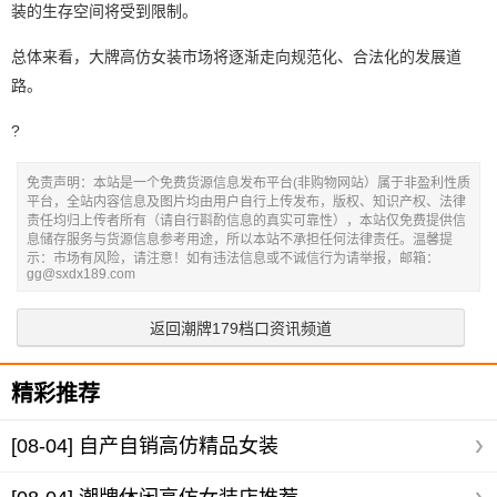
装的生存空间将受到限制。
总体来看，大牌高仿女装市场将逐渐走向规范化、合法化的发展道
路。
?
免责声明：本站是一个免费货源信息发布平台(非购物网站）属于非盈利性质
平台，全站内容信息及图片均由用户自行上传发布，版权、知识产权、法律
责任均归上传者所有（请自行斟酌信息的真实可靠性），本站仅免费提供信
息储存服务与货源信息参考用途，所以本站不承担任何法律责任。温馨提
示：市场有风险，请注意！如有违法信息或不诚信行为请举报，邮箱：
gg@sxdx189.com
返回潮牌179档口资讯频道
精彩推荐
[08-04]
自产自销高仿精品女装