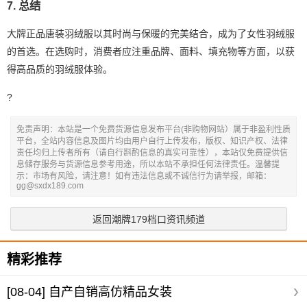
7. 总结
大牌正品唐装羽绒服以其时尚与保暖的完美结合，成为了女性羽绒服
的首选。在选购时，消费者应注重品牌、面料、填充物等方面，以获
得高品质的羽绒服体验。
?
免责声明：本站是一个免费货源信息发布平台(非购物网站）属于非盈利性质
平台，全站内容信息及图片均由用户自行上传发布，版权、知识产权、法律
责任均归上传者所有（请自行斟酌信息的真实可靠性），本站仅免费提供信
息储存服务与货源信息参考用途，所以本站不承担任何法律责任。温馨提
示：市场有风险，请注意！如有违法信息或不诚信行为请举报，邮箱：
gg@sxdx189.com
返回潮牌179档口资讯频道
精彩推荐
[08-04]
自产自销高仿精品女装